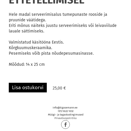
ETTETELLIMISEL
Hele madal serveerimisalus tumepunaste rooside ja
pruunide väätidega.
Eriti mõnus näiteks juustu serveerimiseks või leivaviilude
lauale sättimiseks.
Valmistatud käsitööna Eestis.
Kõrgkuumuskeraamika.
Pesemiseks võib pista nõudepesumasinasse.
Mõõdud: 14 x 25 cm
Lisa ostukorvi
25,00 €
info@tigasemann.ee
+372 5622 1032
Müügi- ja tagastustingimused
Privaatsuspoliitika