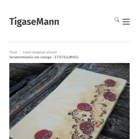
TigaseMann
Pood
/
Liuad-vaagnad-alused
/
Serveerimisalus viie roosiga - ETTETELLIMISEL