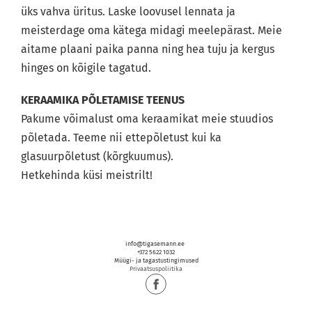
üks vahva üritus. Laske loovusel lennata ja
meisterdage oma kätega midagi meelepärast. Meie
aitame plaani paika panna ning hea tuju ja kergus
hinges on kõigile tagatud.
KERAAMIKA PÕLETAMISE TEENUS
Pakume võimalust oma keraamikat meie stuudios
põletada. Teeme nii ettepõletust kui ka
glasuurpõletust (kõrgkuumus).
Hetkehinda küsi meistrilt!
info@tigasemann.ee
+372 5622 1032
Müügi- ja tagastustingimused
Privaatsuspoliitika