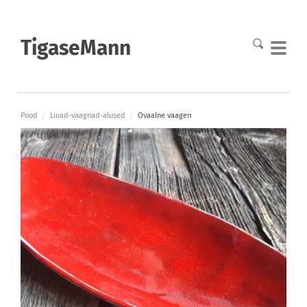
TigaseMann
Pood
/
Liuad-vaagnad-alused
/
Ovaalne vaagen