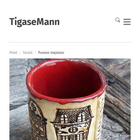
TigaseMann
Pood
/
Tassid
/
Punane majatass