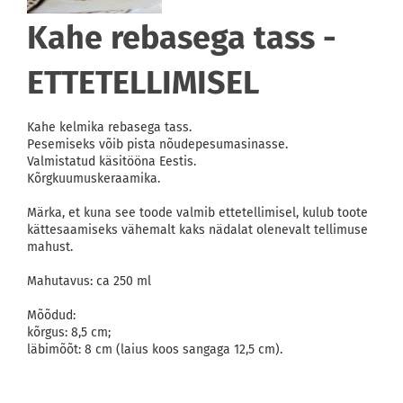
Kahe rebasega tass -
ETTETELLIMISEL
Kahe kelmika rebasega tass.
Pesemiseks võib pista nõudepesumasinasse.
Valmistatud käsitööna Eestis.
Kõrgkuumuskeraamika.
Märka, et kuna see toode valmib ettetellimisel, kulub toote
kättesaamiseks vähemalt kaks nädalat olenevalt tellimuse
mahust.
Mahutavus: ca 250 ml
Mõõdud:
kõrgus: 8,5 cm;
läbimõõt: 8 cm (laius koos sangaga 12,5 cm).