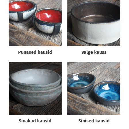
Punased kausid
Valge kauss
Sinakad kausid
Sinised kausid