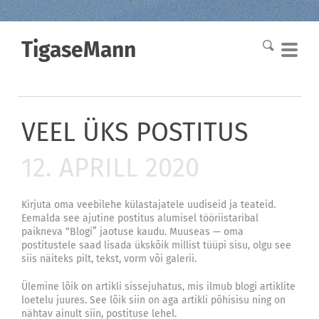
TigaseMann
VEEL ÜKS POSTITUS
12. APRILL 2020
Kirjuta oma veebilehe külastajatele uudiseid ja teateid.
Eemalda see ajutine postitus alumisel tööriistaribal
paikneva “Blogi” jaotuse kaudu. Muuseas — oma
postitustele saad lisada ükskõik millist tüüpi sisu, olgu see
siis näiteks pilt, tekst, vorm või galerii.
Ülemine lõik on artikli sissejuhatus, mis ilmub blogi artiklite
loetelu juures. See lõik siin on aga artikli põhisisu ning on
nähtav ainult siin, postituse lehel.